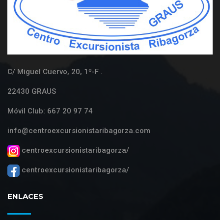
C/ Miguel Cuervo, 20, 1º-F .
22430 GRAUS
Móvil Club: 667 20 97 74
info@centroexcursionistaribagorza.com
centroexcursionistaribagorza/
centroexcursionistaribagorza/
ENLACES