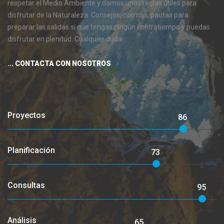
respetar el Medio Ambiente y damos unas reglas útiles para
disfrutar de la Naturaleza. Consejos, normas, pautas para
preparar las salidas si que tengas ningún contratiempo y puedas
disfrutar en plenitud. Cualquier duda...
... CONTACTA CON NOSOTROS
Proyectos
86
Planificación
73
Consultas
95
Análisis
65