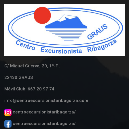
C/ Miguel Cuervo, 20, 1º-F .
22430 GRAUS
Móvil Club: 667 20 97 74
info@centroexcursionistaribagorza.com
centroexcursionistaribagorza/
centroexcursionistaribagorza/